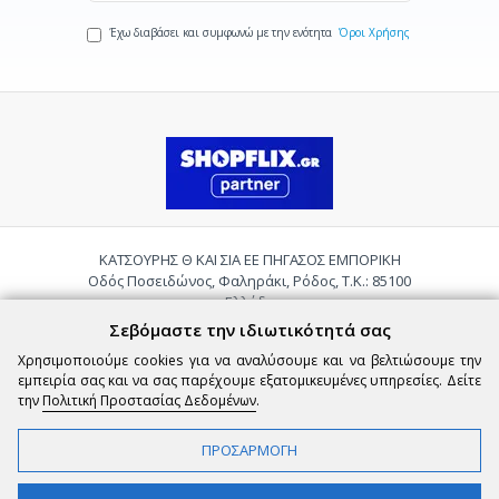
Έχω διαβάσει και συμφωνώ με την ενότητα
Όροι Χρήσης
ΚΑΤΣΟΥΡΗΣ Θ ΚΑΙ ΣΙΑ ΕΕ ΠΗΓΑΣΟΣ ΕΜΠΟΡΙΚΗ
Οδός Ποσειδώνος, Φαληράκι, Ρόδος, Τ.Κ.: 85100
Ελλάδα
Τηλ.:
2241085059
Σεβόμαστε την ιδιωτικότητά σας
Email:
pigasosemporiki@gmail.com
Χρησιμοποιούμε cookies για να αναλύσουμε και να βελτιώσουμε την
εμπειρία σας και να σας παρέχουμε εξατομικευμένες υπηρεσίες. Δείτε
την
Πολιτική Προστασίας Δεδομένων
.
ΠΡΟΣΑΡΜΟΓΗ
Copyright © 2026 epigasos.com | Powered by SBZ Systems & EMDI Business