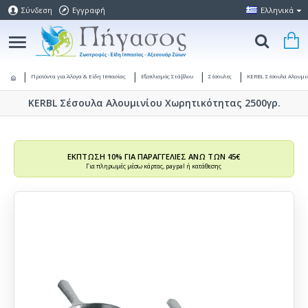
Σύνδεση
Εγγραφή
Ελληνικά
Προϊόντα για Άλογα & Είδη Ιππασίας
Εξοπλισμός Στάβλου
Σέσουλες
KERBL Σέσουλα Αλουμι
KERBL Σέσουλα Αλουμινίου Χωρητικότητας 2500γρ.
ΕΚΠΤΩΣΗ 10% ΓΙΑ ΠΑΡΑΓΓΕΛΙΕΣ ΑΝΩ ΤΩΝ 45€
Για πληρωμές μέσω κάρτας, paypal ή κατάθεσης