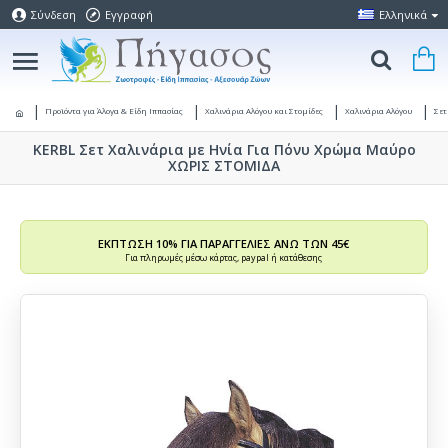
Σύνδεση
Εγγραφή
Ελληνικά
Προϊόντα για Άλογα & Είδη Ιππασίας
Χαλινάρια Αλόγου και Στομίδες
Χαλινάρια Αλόγου
Σετ
KERBL Σετ Χαλινάρια με Ηνία Για Πόνυ Χρώμα Μαύρο
ΧΩΡΙΣ ΣΤΟΜΙΔΑ
ΕΚΠΤΩΣΗ 10% ΓΙΑ ΠΑΡΑΓΓΕΛΙΕΣ ΑΝΩ ΤΩΝ 45€
Για πληρωμές μέσω κάρτας, paypal ή κατάθεσης