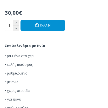
30,00€
ΚΑΛΆΘΙ
Σετ Χαλινάρια με Ηνία
•
ραμμένα
στο χέρι
•
καλής ποιότητας
•
ρυθμιζόμενο
•
με ηνία
•
χωρίς
στομίδα
• για πόνυ
• χρώμα μαύρο