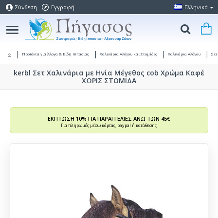
Σύνδεση
Εγγραφή
Ελληνικά
Προϊόντα για Άλογα & Είδη Ιππασίας
Χαλινάρια Αλόγου και Στομίδες
Χαλινάρια Αλόγου
Σετ
kerbl Σετ Χαλινάρια με Ηνία Μέγεθος cob Χρώμα Καφέ
ΧΩΡΙΣ ΣΤΟΜΙΔΑ
ΕΚΠΤΩΣΗ 10% ΓΙΑ ΠΑΡΑΓΓΕΛΙΕΣ ΑΝΩ ΤΩΝ 45€
Για πληρωμές μέσω κάρτας, paypal ή κατάθεσης