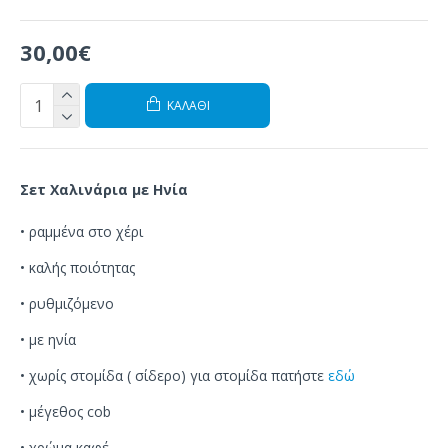
30,00€
ΚΑΛΆΘΙ
Σετ Χαλινάρια με Ηνία
•
ραμμένα
στο χέρι
•
καλής ποιότητας
•
ρυθμιζόμενο
•
με ηνία
•
χωρίς
στομίδα ( σίδερο) για στομίδα πατήστε
εδώ
• μέγεθος cob
• χρώμα καφέ