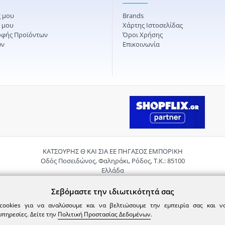
 μου
Brands
ς μου
Χάρτης Ιστοσελίδας
οφής Προϊόντων
Όροι Χρήσης
ών
Επικοινωνία
ΚΑΤΣΟΥΡΗΣ Θ ΚΑΙ ΣΙΑ ΕΕ ΠΗΓΑΣΟΣ ΕΜΠΟΡΙΚΗ
Οδός Ποσειδώνος, Φαληράκι, Ρόδος, Τ.Κ.: 85100
Ελλάδα
Τηλ.:
2241085059
Email:
pigasosemporiki@gmail.com
Σεβόμαστε την ιδιωτικότητά σας
cookies για να αναλύσουμε και να βελτιώσουμε την εμπειρία σας και 
υπηρεσίες. Δείτε την
Πολιτική Προστασίας Δεδομένων
.