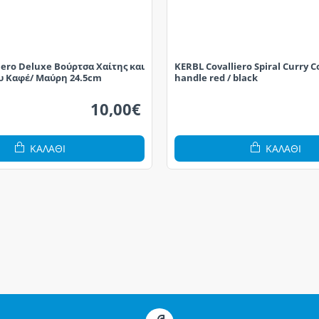
iero Deluxe Βούρτσα Χαίτης και
KERBL Covalliero Spiral Curry 
υ Καφέ/ Μαύρη 24.5cm
handle red / black
10,00€
ΚΑΛΆΘΙ
ΚΑΛΆΘΙ