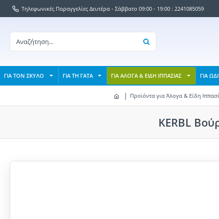
Τηλεφωνικές Παραγγελίες Δευτέρα - Σάββατο 09:00 - 19:00 : 2241085059
ΓΙΑ ΤΟΝ ΣΚΥΛΟ
ΓΙΑ ΤΗ ΓΑΤΑ
ΓΙΑ ΑΛΟΓΑ & ΕΙΔΗ ΙΠΠΑΣΙΑΣ
ΓΙΑ ΩΔ
Προϊόντα για Άλογα & Είδη Ιππασ
KERBL Βούρ