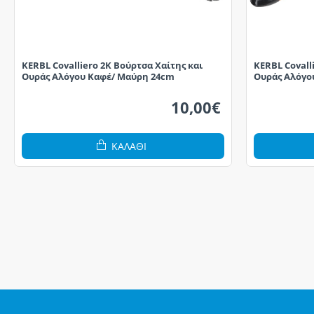
KERBL Covalliero 2K Βούρτσα Χαίτης και
KERBL Covall
Ουράς Αλόγου Καφέ/ Μαύρη 24cm
Ουράς Αλόγο
10,00€
ΚΑΛΆΘΙ