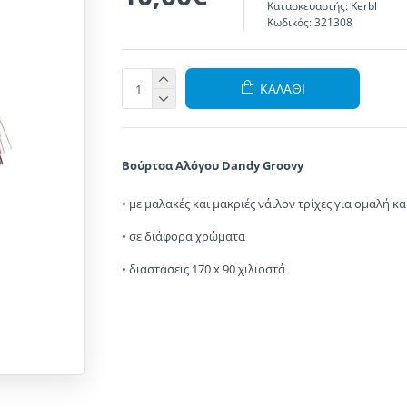
Κατασκευαστής:
Kerbl
Κωδικός:
321308
ΚΑΛΆΘΙ
Βούρτσα Αλόγου Dandy Groovy
•
με μαλακές
και
μακριές
νάιλον
τρίχες
για
ομαλή κα
•
σε
διάφορα χρώματα
• διαστάσεις 170
x 90 χιλιοστά