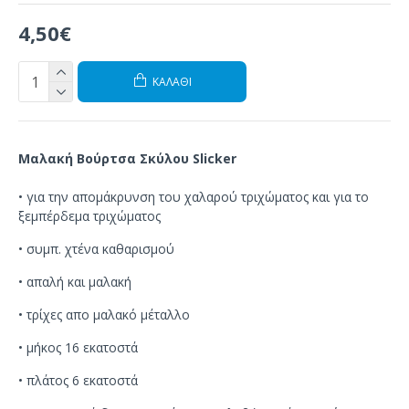
4,50€
ΚΑΛΆΘΙ
Μαλακή Βούρτσα
Σκύλου Slicker
•
για την απομάκρυνση του
χαλαρού
τριχώματος και
για το
ξεμπέρδεμα τριχώματος
•
συμπ
.
χτένα
καθαρισμού
•
απαλή και μαλακή
•
τρίχες απο
μαλακό μέταλλο
• μήκος 16 εκατοστά
• πλάτος 6 εκατοστά