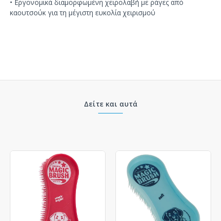
•
Εργονομικά διαμορφωμένη
χειρολαβή
με ράγες
από
καουτσούκ
για τη μέγιστη
ευκολία χειρισμού
Δείτε και αυτά