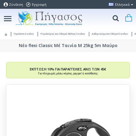
Σύνδεση
Εγγραφή
Ελληνικά
Προϊόντα Σκύλου
Περιλαίμια και Οδηγοί Βόλτας Σκύλου
Αυξομειούμενοι Οδηγοί Σκύλου
Α
Νέο flexi Classic Μέ Ταινία M 25kg 5m Μαύρο
ΕΚΠΤΩΣΗ 10% ΓΙΑ ΠΑΡΑΓΓΕΛΙΕΣ ΑΝΩ ΤΩΝ 45€
Για πληρωμές μέσω κάρτας, paypal ή κατάθεσης