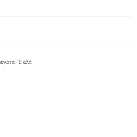
μέγιστο
.
15
κιλά