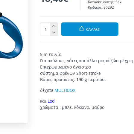
Κατασκευαστής:
flexi
Κωδικός:
80292
ΚΑΛΆΘΙ
5
m
ταινία
Για σκύλους
,
γάτες και άλλα
μικρά ζώα
μέχρι
Επιχρωμιωμένο
άγκιστρο
σύστημα φρένων
Short-stroke
Βάρος προϊόντος
:
190
g
περίπου
.
δέχετε
MULTIBOX
και
Led
χρώματα
:
μπλε
,
κόκκινο
,
μαύρο