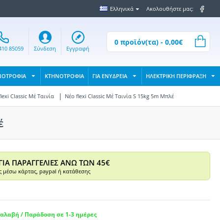
Ελληνικά
Ακολουθήστε μας:
0 προϊόν(τα) - 0,00€
410 85059
Σύνδεση
Εγγραφή
ΝΟΤΡΟΦΙΑ
ΚΤΗΝΟΤΡΟΦΙΑ
ΓΙΑ ΕΝΥΔΡΕΙΑ
ΗΛΕΚΤΡΙΚΗ ΠΕΡΙΦΡΑΞΗ
lexi Classic Μέ Ταινία
Νέο flexi Classic Μέ Ταινία S 15kg 5m Μπλέ
έ
ΓΙΑ ΠΑΡΑΓΓΕΛΙΕΣ ΑΝΩ ΤΩΝ 45€
 μέσω κάρτας, paypal ή κατάθεσης
αλαβή / Παράδοση σε 1-3 ημέρες