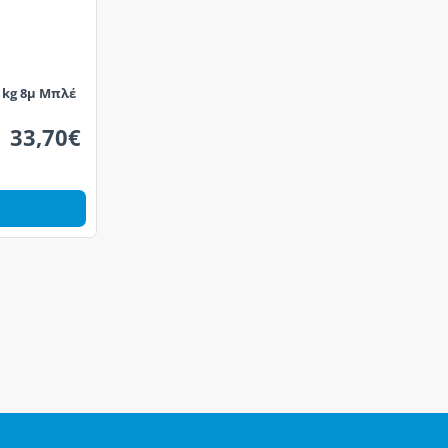
0 kg 8μ Μπλέ
33,70€