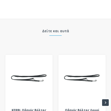
Δείτε και αυτά
KERBL Οδηγός Βόλτας
Οδηγός Βόλτας Λουρί