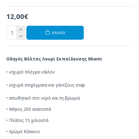
12,00€
ΚΑΛΆΘΙ
Οδηγός Βόλτας Λουρί Εκπαίδευσης Miami
•
ισχυρό
πλέγμα
νάιλον
•
ισχυρά
στηρίγματα
και
γάντζους
snap
•
απωθητικό στο
νερό
και τη βρωμιά
• Μήκος 200 εκατοστά
• Πλάτος 15 χιλιοστά
• Χρώμα Κόκκινο