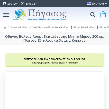
Σύνδεση
Εγγραφή
Ελληνικά
Προϊόντα Σκύλου
Περιλαίμια και Οδηγοί Βόλτας Σκύλου
Οδηγοί Βόλτας Σκύλου
Οδηγός Β
Οδηγός Βόλτας Λουρί Εκπαίδευσης Miami Μήκος 200 εκ.
Πλάτος 15 χιλιοστά Χρώμα Κόκκινο
ΕΚΠΤΩΣΗ 10% ΓΙΑ ΠΑΡΑΓΓΕΛΙΕΣ ΑΝΩ ΤΩΝ 45€
Για πληρωμές μέσω κάρτας, paypal ή κατάθεσης