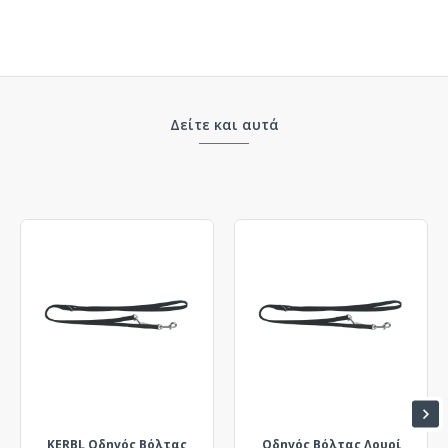
Δείτε και αυτά
KERBL Οδηγός Βόλτας
Οδηγός Βόλτας Λουρί