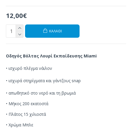
12,00€
ΚΑΛΆΘΙ
Οδηγός Βόλτας Λουρί Εκπαίδευσης Miami
•
ισχυρό
πλέγμα
νάιλον
•
ισχυρά
στηρίγματα
και
γάντζους
snap
•
απωθητικό στο
νερό
και τη βρωμιά
• Μήκος 200 εκατοστά
• Πλάτος 15 χιλιοστά
• Χρώμα Μπλε