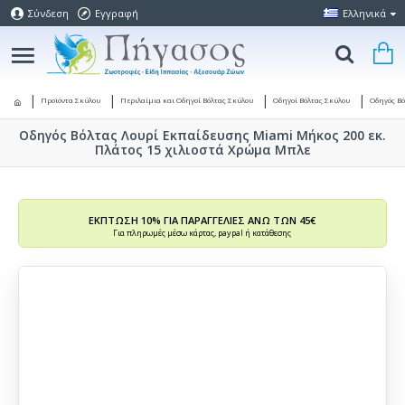
Σύνδεση
Εγγραφή
Ελληνικά
Προϊόντα Σκύλου
Περιλαίμια και Οδηγοί Βόλτας Σκύλου
Οδηγοί Βόλτας Σκύλου
Οδηγός Β
Οδηγός Βόλτας Λουρί Εκπαίδευσης Miami Μήκος 200 εκ.
Πλάτος 15 χιλιοστά Χρώμα Μπλε
ΕΚΠΤΩΣΗ 10% ΓΙΑ ΠΑΡΑΓΓΕΛΙΕΣ ΑΝΩ ΤΩΝ 45€
Για πληρωμές μέσω κάρτας, paypal ή κατάθεσης