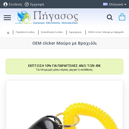
Σύνδεση
Εγγραφή
Ελληνικά
Προϊόντα Σκύλου
Εκπαίδευση Σκύλου
Σφυρίχτρες
OEM clicker Μαύρο με Βραχιόλι
OEM clicker Μαύρο με Βραχιόλι
ΕΚΠΤΩΣΗ 10% ΓΙΑ ΠΑΡΑΓΓΕΛΙΕΣ ΑΝΩ ΤΩΝ 45€
Για πληρωμές μέσω κάρτας, paypal ή κατάθεσης