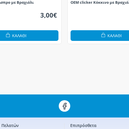
Άσπρο με Βραχιόλι
OEM clicker Κόκκινο με Βραχιό
3,00€
ΚΑΛΆΘΙ
ΚΑΛΆΘΙ
 Πελατών
Επιπρόσθετα