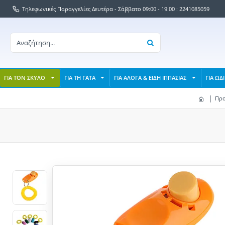
Τηλεφωνικές Παραγγελίες Δευτέρα - Σάββατο 09:00 - 19:00 : 2241085059
ΓΙΑ ΤΟΝ ΣΚΥΛΟ
ΓΙΑ ΤΗ ΓΑΤΑ
ΓΙΑ ΑΛΟΓΑ & ΕΙΔΗ ΙΠΠΑΣΙΑΣ
ΓΙΑ ΩΔ
Προ