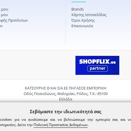
 μου
Brands
ς μου
Χάρτης Ιστοσελίδας
οφής Προϊόντων
Όροι Χρήσης
ών
Επικοινωνία
ΚΑΤΣΟΥΡΗΣ Θ ΚΑΙ ΣΙΑ ΕΕ ΠΗΓΑΣΟΣ ΕΜΠΟΡΙΚΗ
Οδός Ποσειδώνος, Φαληράκι, Ρόδος, Τ.Κ.: 85100
Ελλάδα
Τηλ.:
2241085059
Email:
pigasosemporiki@gmail.com
Σεβόμαστε την ιδιωτικότητά σας
cookies για να αναλύσουμε και να βελτιώσουμε την εμπειρία σας και 
υπηρεσίες. Δείτε την
Πολιτική Προστασίας Δεδομένων
.