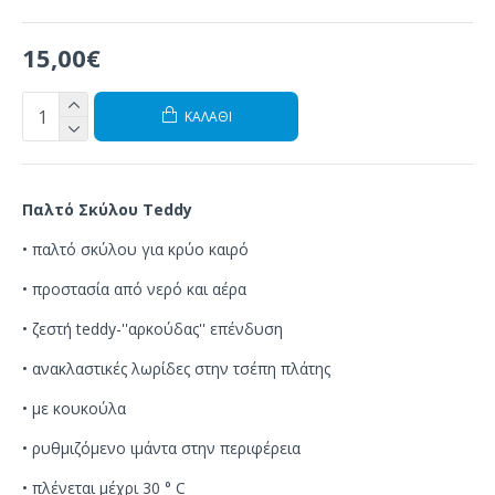
15,00€
ΚΑΛΆΘΙ
Παλτό Σκύλου Teddy
• παλτό σκύλου για κρύο καιρό
• προστασία από νερό και αέρα
• ζεστή teddy-''αρκούδας'' επένδυση
• ανακλαστικές λωρίδες στην τσέπη πλάτης
• με κουκούλα
• ρυθμιζόμενο ιμάντα στην περιφέρεια
• πλένεται μέχρι 30 ° C