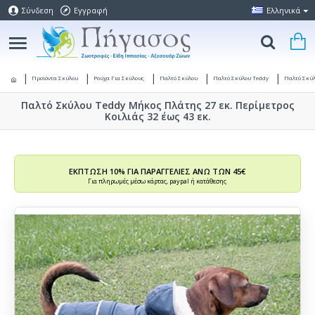
Σύνδεση
Εγγραφή
Ελληνικά
Προϊόντα Σκύλου
Ρούχα Για Σκύλους
Παλτό Σκύλου
Παλτό Σκύλου Teddy
Παλτό Σκύλ
Παλτό Σκύλου Teddy Μήκος Πλάτης 27 εκ. Περίμετρος
Κοιλιάς 32 έως 43 εκ.
ΕΚΠΤΩΣΗ 10% ΓΙΑ ΠΑΡΑΓΓΕΛΙΕΣ ΑΝΩ ΤΩΝ 45€
Για πληρωμές μέσω κάρτας, paypal ή κατάθεσης