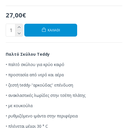
27,00€
ΚΑΛΆΘΙ
Παλτό Σκύλου Teddy
• παλτό σκύλου για κρύο καιρό
• προστασία από νερό και αέρα
• ζεστή teddy-''αρκούδας'' επένδυση
• ανακλαστικές λωρίδες στην τσέπη πλάτης
• με κουκούλα
• ρυθμιζόμενο ιμάντα στην περιφέρεια
• πλένεται μέχρι 30 ° C