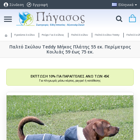
Σύνδεση
Εγγραφή
Ελληνικά
Προϊόντα Σκύλου
Ρούχα Για Σκύλους
Παλτό Σκύλου
Παλτό Σκύλου Teddy
Παλτό Σκύλ
Παλτό Σκύλου Teddy Μήκος Πλάτης 55 εκ. Περίμετρος
Κοιλιάς 59 έως 75 εκ.
ΕΚΠΤΩΣΗ 10% ΓΙΑ ΠΑΡΑΓΓΕΛΙΕΣ ΑΝΩ ΤΩΝ 45€
Για πληρωμές μέσω κάρτας, paypal ή κατάθεσης