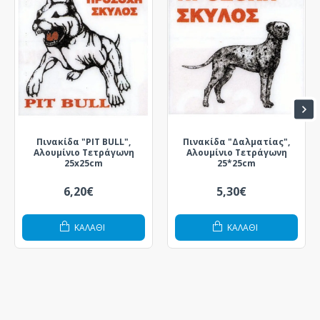
Πινακίδα "PIT BULL",
Πινακίδα "Δαλματίας",
Αλουμίνιο Τετράγωνη
Αλουμίνιο Τετράγωνη
25x25cm
25*25cm
6,20€
5,30€
ΚΑΛΆΘΙ
ΚΑΛΆΘΙ