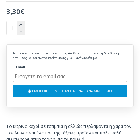
3,30€
Το προϊόν βρίσκεται προσωρινά Εκτός Αποθέματος. Εισάγετε τη διεύθυνση
email σας και θα ειδοποιηθείτε μόλις γίνει ξανά διαθέσιμο.
Email
ΕΙΔΟΠΟΙΗΣΤΕ ΜΕ ΟΤΑΝ ΘΑ ΕΙΝΑΙ ΞΑΝΑ ΔΙΑΘΕΣΙΜΟ
Το κίτρινο κεχρί σε τσαμπιά η αλλιώς περλαμόντα η χαρά τον
πουλιών
είναι ένα
πρώτης τάξεως προϊόν
και
πολύ
καλή
συμπληρωματική τροφή για
τα πουλιά
.