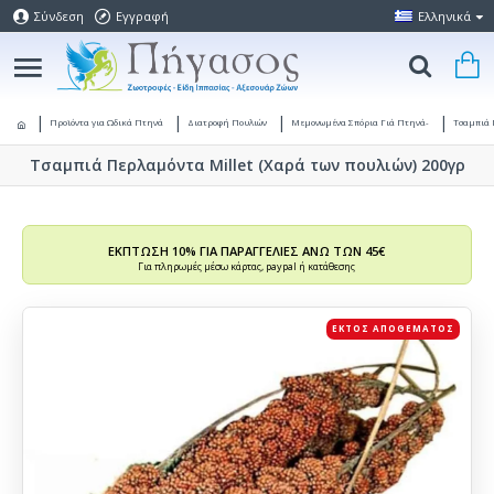
Σύνδεση
Εγγραφή
Ελληνικά
Προϊόντα για Ωδικά Πτηνά
Διατροφή Πουλιών
Μεμονωμένα Σπόρια Γιά Πτηνά-
Τσαμπιά 
Τσαμπιά Περλαμόντα Millet (Χαρά των πουλιών) 200γρ
ΕΚΠΤΩΣΗ 10% ΓΙΑ ΠΑΡΑΓΓΕΛΙΕΣ ΑΝΩ ΤΩΝ 45€
Για πληρωμές μέσω κάρτας, paypal ή κατάθεσης
ΕΚΤΌΣ ΑΠΟΘΈΜΑΤΟΣ