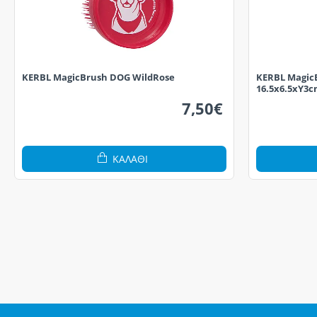
KERBL MagicBrush DOG WildRose
KERBL MagicB
16.5x6.5xY3
7,50€
ΚΑΛΆΘΙ