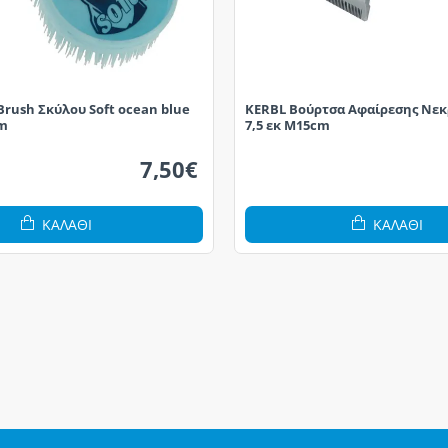
rush Σκύλου Soft ocean blue
KERBL Βούρτσα Αφαίρεσης Νεκ
cm
7,5 εκ M15cm
7,50€
ΚΑΛΆΘΙ
ΚΑΛΆΘΙ