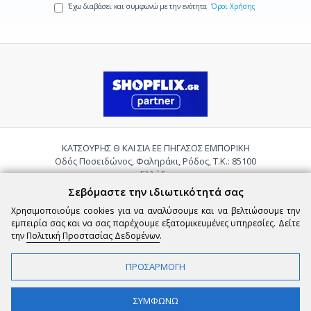
Έχω διαβάσει και συμφωνώ με την ενότητα
Όροι Χρήσης
ΚΑΤΣΟΥΡΗΣ Θ ΚΑΙ ΣΙΑ ΕΕ ΠΗΓΑΣΟΣ ΕΜΠΟΡΙΚΗ
Οδός Ποσειδώνος, Φαληράκι, Ρόδος, Τ.Κ.: 85100
Ελλάδα
Τηλ.:
2241085059
Σεβόμαστε την ιδιωτικότητά σας
Email:
pigasosemporiki@gmail.com
Χρησιμοποιούμε cookies για να αναλύσουμε και να βελτιώσουμε την
εμπειρία σας και να σας παρέχουμε εξατομικευμένες υπηρεσίες. Δείτε
την
Πολιτική Προστασίας Δεδομένων
.
ΠΡΟΣΑΡΜΟΓΗ
Copyright © 2026 epigasos.com | Powered by SBZ Systems & EMDI Business
ΣΥΜΦΩΝΩ
Management