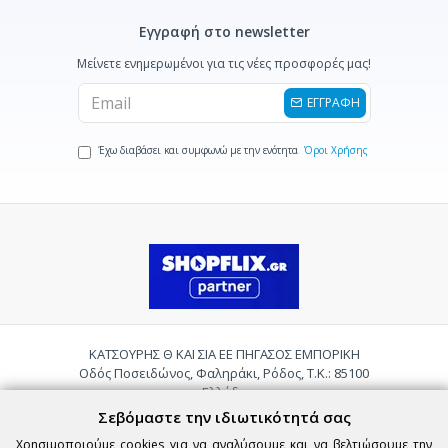
Εγγραφή στο newsletter
Μείνετε ενημερωμένοι για τις νέες προσφορές μας!
ΕΓΓΡΑΦΗ
Έχω διαβάσει και συμφωνώ με την ενότητα
Όροι Χρήσης
ΚΑΤΣΟΥΡΗΣ Θ ΚΑΙ ΣΙΑ ΕΕ ΠΗΓΑΣΟΣ ΕΜΠΟΡΙΚΗ
Οδός Ποσειδώνος, Φαληράκι, Ρόδος, Τ.Κ.: 85100
Ελλάδα
Τηλ.:
2241085059
Σεβόμαστε την ιδιωτικότητά σας
Email:
pigasosemporiki@gmail.com
Χρησιμοποιούμε cookies για να αναλύσουμε και να βελτιώσουμε την