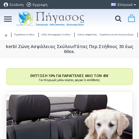
Σύνδεση
Εγγραφή
Ελληνικά
Προϊόντα Σκύλου
Είδη Μεταφοράς Σκύλου
Ζώνες Ασφαλείας - Προστατευτικά Αυτοκινήτων
kerbl Ζώνη Ασφάλειας Σκύλου/Γάτας Περ.Στήθους 30 έως
60εκ.
ΕΚΠΤΩΣΗ 10% ΓΙΑ ΠΑΡΑΓΓΕΛΙΕΣ ΑΝΩ ΤΩΝ 45€
Για πληρωμές μέσω κάρτας, paypal ή κατάθεσης