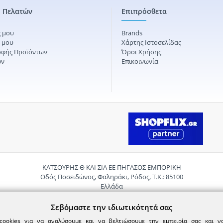
 Πελατών
Επιπρόσθετα
 μου
Brands
ς μου
Χάρτης Ιστοσελίδας
οφής Προϊόντων
Όροι Χρήσης
ών
Επικοινωνία
ΚΑΤΣΟΥΡΗΣ Θ ΚΑΙ ΣΙΑ ΕΕ ΠΗΓΑΣΟΣ ΕΜΠΟΡΙΚΗ
Οδός Ποσειδώνος, Φαληράκι, Ρόδος, Τ.Κ.: 85100
Ελλάδα
Τηλ.:
2241085059
Email:
pigasosemporiki@gmail.com
Σεβόμαστε την ιδιωτικότητά σας
cookies για να αναλύσουμε και να βελτιώσουμε την εμπειρία σας και 